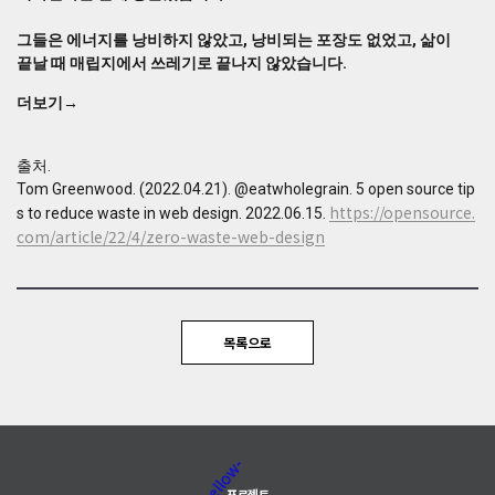
에
뛰
그들은 에너지를 낭비하지 않았고, 낭비되는 포장도 없었고, 삶이
어
끝날 때 매립지에서 쓰레기로 끝나지 않았습니다.
들
었
더보기→
을
때
출처.
저
Tom Greenwood. (2022.04.21). @eatwholegrain. 5 open source tip
는
https://opensource.
환
s to reduce waste in web design. 2022.06.15.
경
com/article/22/4/zero-waste-web-design
에
영
향
을
목록으로
미
치
지
않
으
면
서
프로젝트