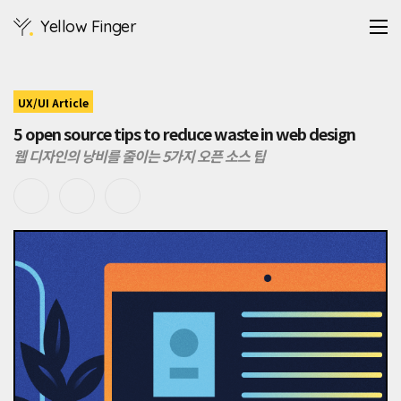
"제
Yellow Finger
품"이
손
에
쥘
수
UX/UI Article
있
5 open source tips to reduce waste in web design
는
실
웹 디자인의 낭비를 줄이는 5가지 오픈 소스 팁
제
를
의
미
했
을
때
저
는
제
품
디
자