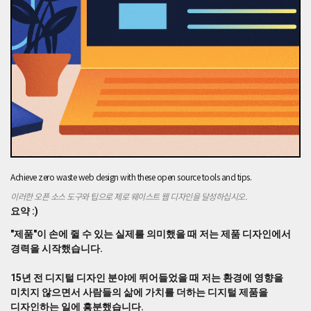
인
에
서
경
력
을
시
작
했
습
니
다.
15
Achieve zero waste web design with these open source tools and tips.
년
전
이러한 오픈 소스 도구와 팁으로 제로 웨이스트 웹 디자인을 달성하십시오.
디
요약 :)
지
"제품"이 손에 쥘 수 있는 실제를 의미했을 때 저는 제품 디자인에서
털
경력을 시작했습니다.
디
자
인
15년 전 디지털 디자인 분야에 뛰어들었을 때 저는 환경에 영향을
분
미치지 않으면서 사람들의 삶에 가치를 더하는 디지털 제품을
야
디자인하는 일에 흥분했습니다.