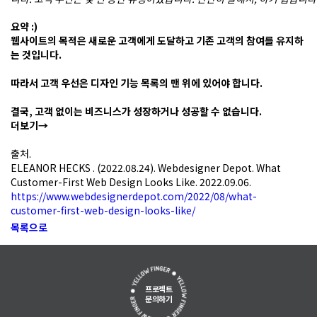
인
기
요약 :)
능
웹사이트의 목적은 새로운 고객에게 도달하고 기존 고객의 참여를 유지하
목
는 것입니다.
록
의
따라서 고객 우선은 디자인 기능 목록의 맨 위에 있어야 합니다.
맨
위
결국, 고객 없이는 비즈니스가 성장하거나 성공할 수 없습니다.
에
더보기→
있
어
출처.
야
ELEANOR HECKS . (2022.08.24). Webdesigner Depot. What
합
Customer-First Web Design Looks Like. 2022.09.06.
니
https://www.webdesignerdepot.com/2022/08/what-
다.
customer-first-web-design-looks-like/
결
목록으로
국,
고
객
없
프로젝트
이
문의하기
는