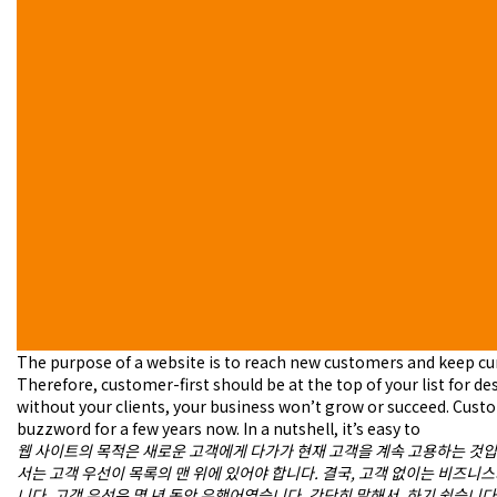
객
의
참
여
를
유
지
하
는
것
입
니
다.
따
라
서
고
The purpose of a website is to reach new customers and keep c
객
Therefore, customer-first should be at the top of your list for desi
우
without your clients, your business won’t grow or succeed. Custo
선
buzzword for a few years now. In a nutshell, it’s easy to
은
웹 사이트의 목적은 새로운 고객에게 다가가 현재 고객을 계속 고용하는 것입
디
서는 고객 우선이 목록의 맨 위에 있어야 합니다. 결국, 고객 없이는 비즈니
자
니다. 고객 우선은 몇 년 동안 유행어였습니다. 간단히 말해서, 하기 쉽습니다