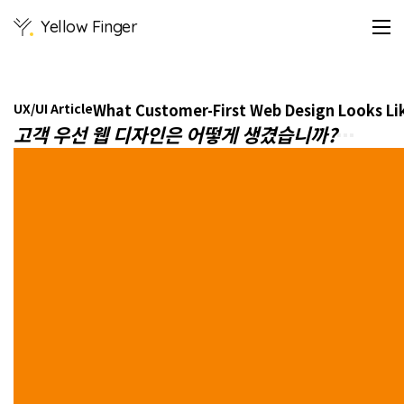
웹
Yellow Finger
사
이
트
의
목
UX/UI Article
What Customer-First Web Design Looks Li
적
고객 우선 웹 디자인은 어떻게 생겼습니까?
은
새
로
운
고
객
에
게
도
달
하
고
기
존
고