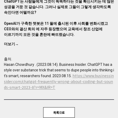
ChatGPT는 사람들에게 그것이 똑똑하다는 것을 확신시키는 데 많은
렇
성공을 거둔 것 같습니다. 그러나 실제로 그들이 그렇게 생각하도록
게
속인다면 어떨까요?
생
각
OpenAI가 구축한 챗봇은 11 월에 출시된 이후 사회를 변화시켰고
하
CEO와의 결산 회의 에 자주 등장했으며 교육에서 창조 산업에
도
이르기까지 모든 것을 혼란에 빠뜨렸습니다.
록
속
더보기→
인
다
면
출처.
어
Hasan Chowdhury . (2023.08.14). Business Insider. ChatGPT has a
떨
style over substance trick that seems to dupe people into thinking i
까
https://www.businessin
t's smart, researchers found. 2023.08.15.
요?
sider.com/chatgpt-frequently-wrong-about-coding-but-soun
OpenAI
ds-smart-2023-8?r=MX&IR=T
가
구
축
한
챗
목록으로
봇