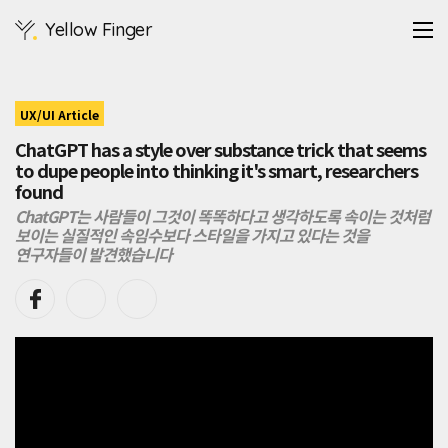
ChatGPT
Yellow Finger
는
사
람
들
에
UX/UI Article
게
ChatGPT has a style over substance trick that seems
그
to dupe people into thinking it's smart, researchers
것
found
이
똑
ChatGPT는 사람들이 그것이 똑똑하다고 생각하도록 속이는 것처럼
똑
보이는 실질적인 속임수보다 스타일을 가지고 있다는 것을
하
연구자들이 발견했습니다
다
는
것
을
확
신
시
키
는