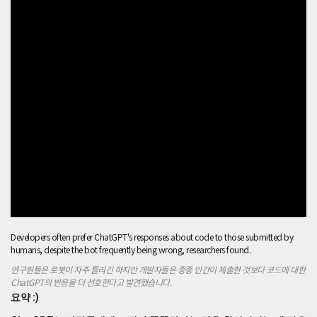
데
많
은
성
공
을
거
둔
것
같
습
니
다.
그
러
나
실
Developers often prefer ChatGPT's responses about code to those submitted by
제
humans, despite the bot frequently being wrong, researchers found.
로
그
연구원들은 로봇이 자주 틀리긴 하지만 개발자들은 종종 인간이 제출한 것보다 코드에 대한
ChatGPT의 반응을 더 선호한다고 발견했습니다.
들
이
요약 :)
그