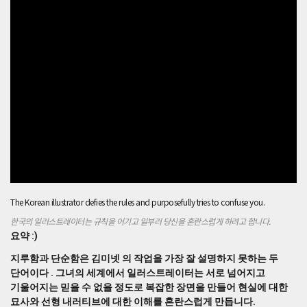
못
하
는
두
단
어
이
다
.
그
녀
의
세
계
에
The Korean illustrator defies the rules and purposefully tries to confuse you.
서
일
한국의 일러스트레이터는 규칙을 어기고 일부러 당신을 혼란스럽게 하려고 합니다.
러
요약 :)
스
지루함과 단순함은 김미넷 의 작업을 가장 잘 설명하지 못하는 두
트
단어이다 . 그녀의 세계에서 일러스트레이터는 서로 넘어지고
레
기울어지는 믿을 수 없을 정도로 복잡한 장면을 만들어 현실에 대한
이
터
묘사와 선형 내러티브에 대한 이해를 혼란스럽게 만듭니다.