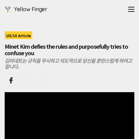
지
Yellow Finger
루
함
과
단
순
UX/UI Article
함
Minet Kim defies the rules and purposefully tries to
은
confuse you
김
미
김미네트는 규칙을 무시하고 의도적으로 당신을 혼란스럽게 하려고
넷
합니다.
의
작
업
을
가
장
잘
설
명
하
지