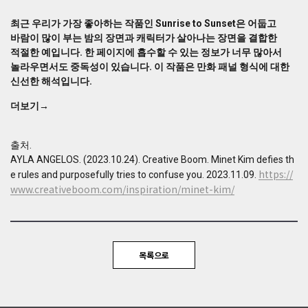
는
서
최근 우리가 가장 좋아하는 작품인 Sunrise to Sunset은 어둡고
로
바람이 많이 부는 밤의 장면과 캐릭터가 살아나는 장면을 결합한
넘
적절한 예입니다. 한 페이지에 흡수할 수 있는 정보가 너무 많아서
어
놀라우면서도 중독성이 있습니다. 이 작품은 만화 패널 형식에 대한
지
신선한 해석입니다.
고
기
더보기→
울
어
출처.
지
는
AYLA ANGELOS. (2023.10.24). Creative Boom. Minet Kim defies th
https://
믿
e rules and purposefully tries to confuse you. 2023.11.09.
을
www.creativeboom.com/inspiration/minet-kim/
수
없
을
정
목록으로
도
로
복
잡