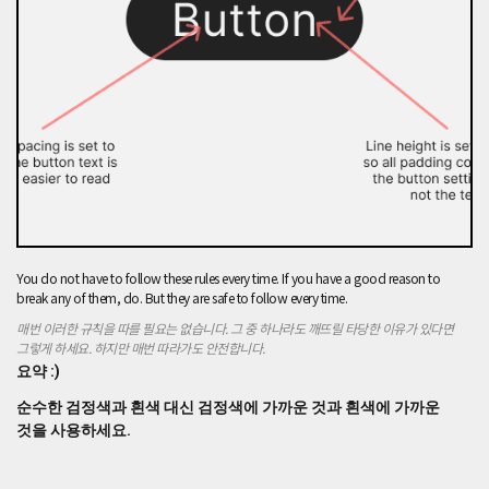
에
가
까
운
것
을
사
용
하
세
요.
순
수
You do not have to follow these rules every time. If you have a good reason to
한
break any of them, do. But they are safe to follow every time.
검
정
매번 이러한 규칙을 따를 필요는 없습니다. 그 중 하나라도 깨뜨릴 타당한 이유가 있다면
그렇게 하세요. 하지만 매번 따라가도 안전합니다.
색
은
요약 :)
다
순수한 검정색과 흰색 대신 검정색에 가까운 것과 흰색에 가까운
른
것을 사용하세요.
색
상
과