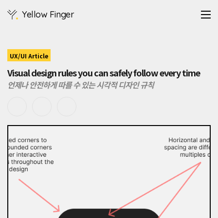
순
Yellow Finger
수
한
검
정
색
UX/UI Article
과
Visual design rules you can safely follow every time
흰
색
언제나 안전하게 따를 수 있는 시각적 디자인 규칙
대
신
검
정
색
에
가
까
운
것
과
흰
색