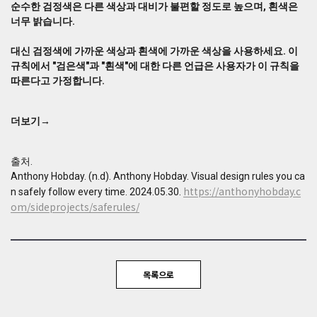
순수한 검정색은 다른 색상과 대비가 불편할 정도로 높으며, 흰색은
대
너무 밝습니다.
비
가
불
대신 검정색에 가까운 색상과 흰색에 가까운 색상을 사용하세요. 이
편
규칙에서 "검은색"과 "흰색"에 대한 다른 언급은 사용자가 이 규칙을
할
따른다고 가정합니다.
정
도
더보기→
로
높
으
출처.
며,
Anthony Hobday. (n.d). Anthony Hobday. Visual design rules you ca
흰
https://anthonyhobday.c
n safely follow every time. 2024.05.30.
색
om/sideprojects/saferules/
은
너
무
밝
습
목록으로
니
다.
대