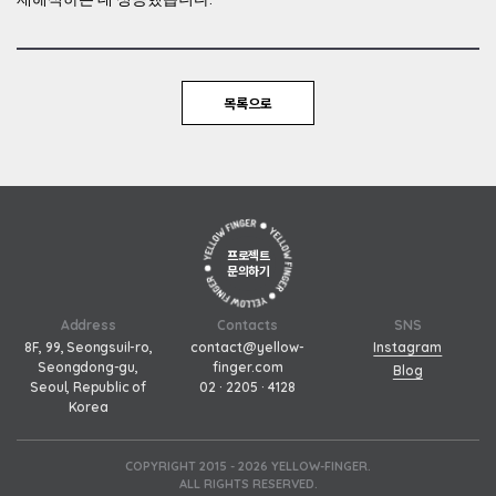
목록으로
프로젝트
문의하기
Address
Contacts
SNS
8F, 99, Seongsuil-ro,
contact@yellow-
Instagram
Seongdong-gu,
finger.com
Blog
Seoul, Republic of
02 · 2205 · 4128
Korea
COPYRIGHT 2015 - 2026 YELLOW-FINGER.
ALL RIGHTS RESERVED.