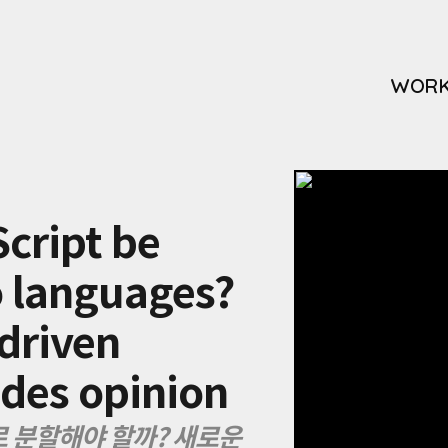
WOR
cript be
o languages?
driven
ides opinion
 분할해야 할까? 새로운