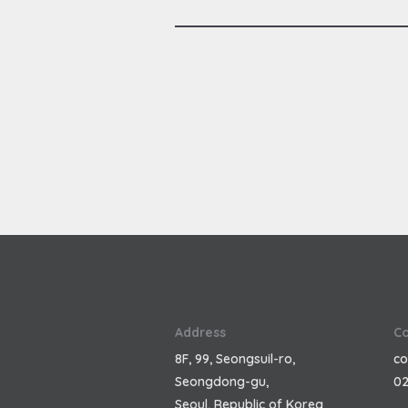
순
화
해
보
안
과
성
능
을
강
화
하
고,
새
로
운
언
어
기
Address
Co
능
8F, 99, Seongsuil-ro,
co
들
Seongdong-gu,
02
은
Seoul, Republic of Korea
JSSugar