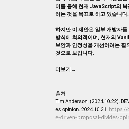
서
이를 통해 현재 JavaScrip
발
하는 것을 목표로 하고 있습니다.
표
했
습
하지만 이 제안은 일부 개발자들 
니
방식에 회의적이며, 현재의 Vanil
다.
이
보안과 안정성을 개선하려는 필요
제
것으로 보입니다.
안
에
따
더보기→
르
면,
JavaScript
의
출처.
기
Tim Anderson. (2024.10.22). DEV
본
기
https:/
es opinion. 2024.10.31.
술
e-driven-proposal-divides-opi
을
단