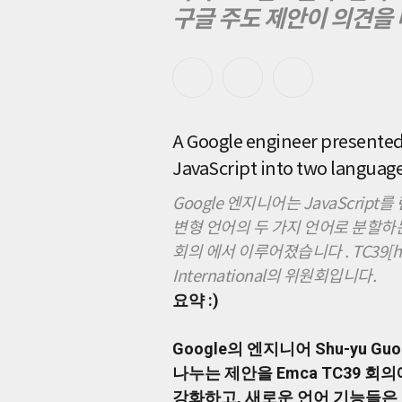
만
구글 주도 제안이 의견을
들
기
위
해
"JS0"과
"JSSugar"라
는
A Google engineer presented 
두
언
JavaScript into two languag
어
로
Google 엔지니어는 JavaScr
나
변형 언어의 두 가지 언어로 분할하는
누
회의 에서 이루어졌습니다 . TC39[htt
는
제
International의 위원회입니다.
안
요약 :)
을
Emca
TC39
Google의 엔지니어 Shu-yu G
회
나누는 제안을 Emca TC39 회
의
에
강화하고, 새로운 언어 기능들은 