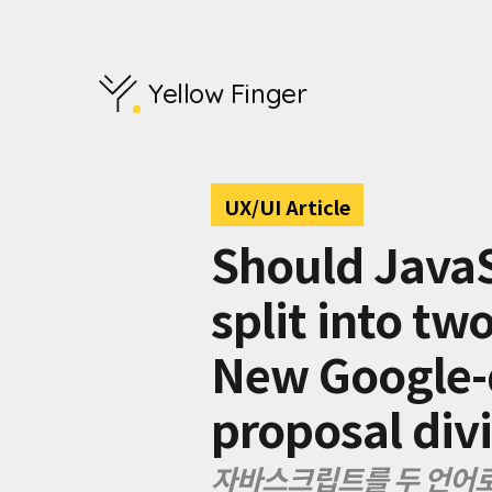
Google
의
엔
지
Yellow Finger
니
어
Shu-
yu
Guo
UX/UI Article
는
JavaScript
Should JavaS
를
보
split into tw
다
강
력
New Google-
하
고
proposal div
안
전
하
자바스크립트를 두 언어로
게