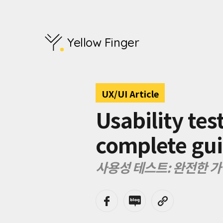
사
용
성
테
Yellow Finger
스
트
는
디
지
UX/UI Article
털
제
Usability tes
품
이
complete gu
나
시
스
사용성 테스트: 완전한 
템
의
사
용
성
을