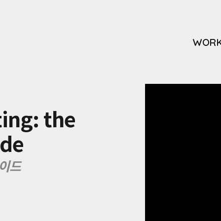
WOR
ting: the
ide
가이드