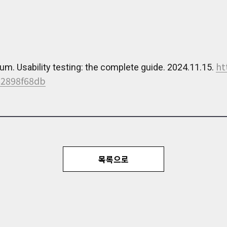
ht
um. Usability testing: the complete guide. 2024.11.15.
62898f68db
목록으로