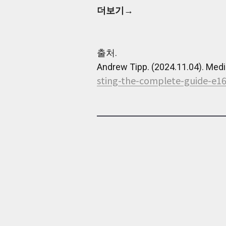
으
더보기→
로,
사
용
자
출처.
중
Andrew Tipp. (2024.11.04). Medi
심
의
sting-the-complete-guide-e1
효
율
적
이
고
만
족
스
러
운
경
험
을
설