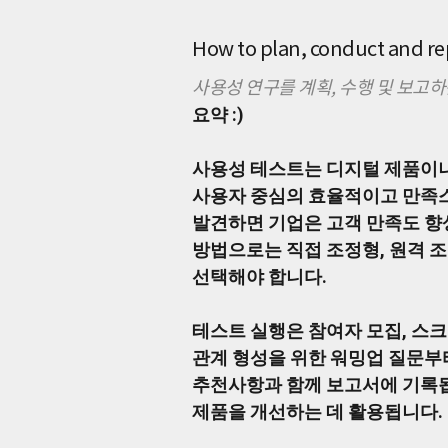
평
가
하
How to plan, conduct and rep
여
문
사용성 연구를 계획, 수행 및 보고하
제
요약 :)
를
발
견
사용성 테스트는 디지털 제품이나
하
사용자 중심의 효율적이고 만족스
고
개
발견하면 기업은 고객 만족도 향상
선
방법으로는 직접 조정형, 원격 
하
선택해야 합니다.
기
위
한
테스트 실행은 참여자 모집, 스크
UX
관계 형성을 위한 워밍업 질문부
연
구
추천사항과 함께 보고서에 기록됩
방
제품을 개선하는 데 활용됩니다.
법
론