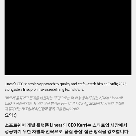
서
성
공
하
기
위
한
차
별
화
전
략
으
로
Linear’s CEO shares his approach to quality and craft—catch him at Config 2025
'품
alongside a lineup of makers redefining tech’s future.
질
중
'빠르게 움직이고 문제를 해결하는 것'만으로는 더 이상 통하지 않는 시대에 Linear의
CEO가 품질에 대한 자신의 접근 방식을 공유합니다. Config 2025에서 기술의 미래를
심'
재정의하는 제조업체 라인업과 함께 그를 만나보세요.
접
요약 :)
근
방
소프트웨어 개발 플랫폼 Linear의 CEO Karri는 스타트업 시장에서
식
성공하기 위한 차별화 전략으로 '품질 중심' 접근 방식을 강조합니다.
을