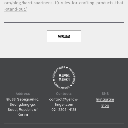
라'는
om/blog/karri-saarinens-10-rules-for-crafting-products-that
전
-stand-out/
략
이
오
늘
날
목록으로
의
시
장
에
서
는
더
프로젝트
문의하기
이
상
효
Address
Contacts
SNS
과
8F, 99, Seongsuil-ro,
contact@yellow-
Instagram
적
Seongdong-gu,
finger.com
Blog
이
Seoul, Republic of
02 · 2205 · 4128
Korea
지
않
다