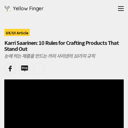
소
Yellow Finger
프
트
웨
어
개
UX/UI Article
발
Karri Saarinen: 10 Rules for Crafting Products That
플
Stand Out
랫
폼
눈에 띄는 제품을 만드는 카리 사리넨의 10가지 규칙
Linear
의
CEO
Karri
는
스
타
트
업
시
장
에