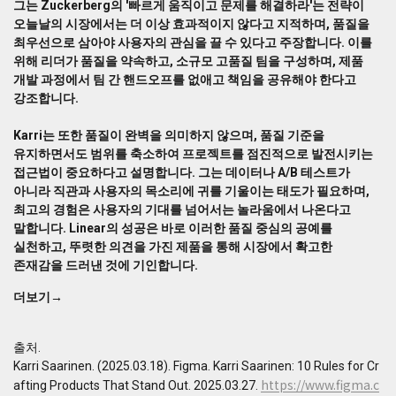
그는 Zuckerberg의 '빠르게 움직이고 문제를 해결하라'는 전략이
강
오늘날의 시장에서는 더 이상 효과적이지 않다고 지적하며, 품질을
조
최우선으로 삼아야 사용자의 관심을 끌 수 있다고 주장합니다. 이를
합
위해 리더가 품질을 약속하고, 소규모 고품질 팀을 구성하며, 제품
니
개발 과정에서 팀 간 핸드오프를 없애고 책임을 공유해야 한다고
다.
강조합니다.
그
는
Zuckerberg
Karri는 또한 품질이 완벽을 의미하지 않으며, 품질 기준을
의
유지하면서도 범위를 축소하여 프로젝트를 점진적으로 발전시키는
'빠
접근법이 중요하다고 설명합니다. 그는 데이터나 A/B 테스트가
르
아니라 직관과 사용자의 목소리에 귀를 기울이는 태도가 필요하며,
게
최고의 경험은 사용자의 기대를 넘어서는 놀라움에서 나온다고
움
말합니다. Linear의 성공은 바로 이러한 품질 중심의 공예를
직
실천하고, 뚜렷한 의견을 가진 제품을 통해 시장에서 확고한
이
존재감을 드러낸 것에 기인합니다.
고
문
더보기→
제
를
해
출처.
결
Karri Saarinen. (2025.03.18). Figma. Karri Saarinen: 10 Rules for Cr
하
https://www.figma.c
afting Products That Stand Out. 2025.03.27.