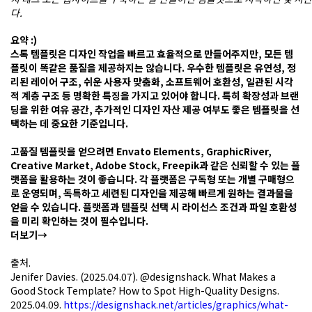
니
다.
다.
우
요약 :)
수
스톡 템플릿은 디자인 작업을 빠르고 효율적으로 만들어주지만, 모든 템
한
플릿이 똑같은 품질을 제공하지는 않습니다. 우수한 템플릿은 유연성, 정
템
리된 레이어 구조, 쉬운 사용자 맞춤화, 소프트웨어 호환성, 일관된 시각
플
적 계층 구조 등 명확한 특징을 가지고 있어야 합니다. 특히 확장성과 브랜
릿
딩을 위한 여유 공간, 추가적인 디자인 자산 제공 여부도 좋은 템플릿을 선
은
택하는 데 중요한 기준입니다.
유
연
고품질 템플릿을 얻으려면 Envato Elements, GraphicRiver,
성,
Creative Market, Adobe Stock, Freepik과 같은 신뢰할 수 있는 플
정
랫폼을 활용하는 것이 좋습니다. 각 플랫폼은 구독형 또는 개별 구매형으
리
로 운영되며, 독특하고 세련된 디자인을 제공해 빠르게 원하는 결과물을
된
얻을 수 있습니다. 플랫폼과 템플릿 선택 시 라이선스 조건과 파일 호환성
레
을 미리 확인하는 것이 필수입니다.
이
더보기→
어
구
출처.
조,
Jenifer Davies. (2025.04.07). @designshack. What Makes a
쉬
Good Stock Template? How to Spot High-Quality Designs.
운
2025.04.09.
https://designshack.net/articles/graphics/what-