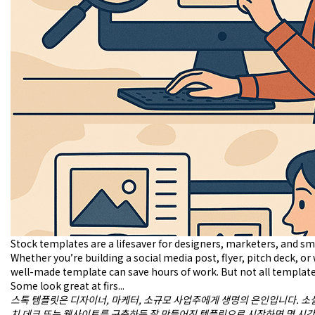
어
주
지
만,
모
든
템
플
릿
이
똑
같
은
품
질
을
제
공
Stock templates are a lifesaver for designers, marketers, and sm
하
Whether you’re building a social media post, flyer, pitch deck, or
지
well-made template can save hours of work. But not all template
는
Some look great at firs...
않
스톡 템플릿은 디자이너, 마케터, 소규모 사업주에게 생명의 은인입니다. 소셜
습
치 데크 또는 웹사이트를 구축하든 잘 만들어진 템플릿으로 시작하면 몇 시간