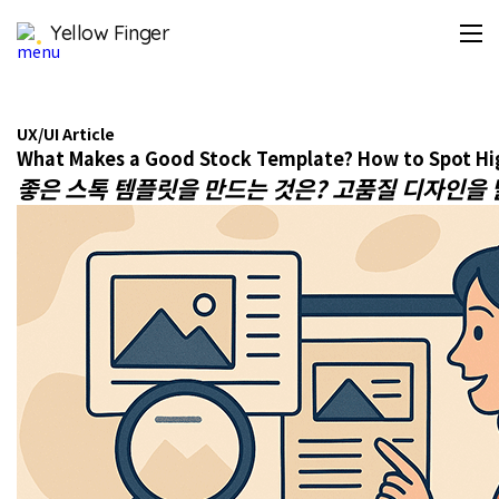
스
Yellow Finger
톡
템
플
릿
은
UX/UI Article
디
What Makes a Good Stock Template? How to Spot Hig
자
좋은 스톡 템플릿을 만드는 것은? 고품질 디자인을
인
작
업
을
빠
르
고
효
율
적
으
로
만
들