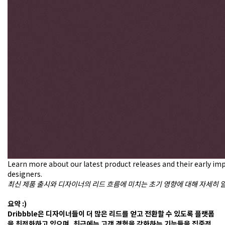
록
플
랫
폼
을
최
적
화
하
고
있
으
며,
최
근
에
는
Learn more about our latest product releases and their early imp
고
designers.
객
최신 제품 출시와 디자이너의 리드 흐름에 미치는 초기 영향에 대해 자세히 
경
험
요약 :)
을
Dribbble은 디자이너들이 더 많은 리드를 얻고 전환할 수 있도록 플랫폼
강
을 최적화하고 있으며, 최근에는 고객 경험을 강화하는 기능들을 집중적