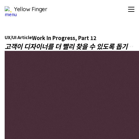
Dribbble
Yellow Finger
은
디
자
이
너
UX/UI Article
Work In Progress, Part 12
들
고객이 디자이너를 더 빨리 찾을 수 있도록 돕기
이
더
많
은
리
드
를
얻
고
전
환
할
수
있
도