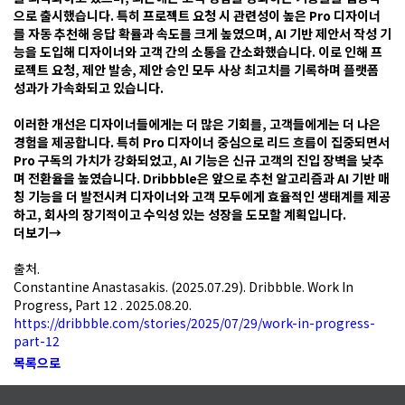
화
으로 출시했습니다. 특히 프로젝트 요청 시 관련성이 높은 Pro 디자이너
하
를 자동 추천해 응답 확률과 속도를 크게 높였으며, AI 기반 제안서 작성 기
는
능을 도입해 디자이너와 고객 간의 소통을 간소화했습니다. 이로 인해 프
기
로젝트 요청, 제안 발송, 제안 승인 모두 사상 최고치를 기록하며 플랫폼
능
성과가 가속화되고 있습니다.
들
을
이러한 개선은 디자이너들에게는 더 많은 기회를, 고객들에게는 더 나은
집
경험을 제공합니다. 특히 Pro 디자이너 중심으로 리드 흐름이 집중되면서
중
Pro 구독의 가치가 강화되었고, AI 기능은 신규 고객의 진입 장벽을 낮추
적
며 전환율을 높였습니다. Dribbble은 앞으로 추천 알고리즘과 AI 기반 매
으
칭 기능을 더 발전시켜 디자이너와 고객 모두에게 효율적인 생태계를 제공
로
하고, 회사의 장기적이고 수익성 있는 성장을 도모할 계획입니다.
출
더보기→
시
했
출처.
습
Constantine Anastasakis. (2025.07.29). Dribbble. Work In
니
Progress, Part 12 . 2025.08.20.
다.
https://dribbble.com/stories/2025/07/29/work-in-progress-
특
part-12
히
목록으로
프
로