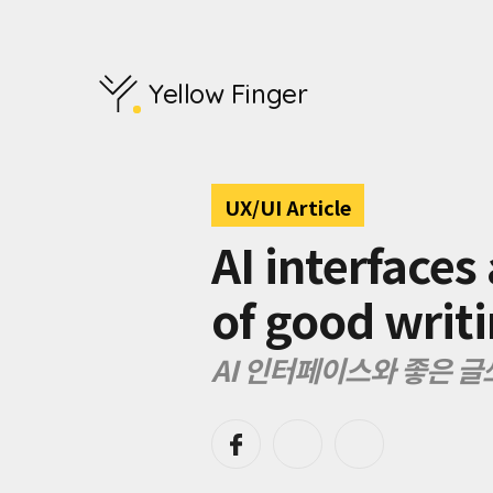
AI
제
품
은
Yellow Finger
기
술
적
으
로
UX/UI Article
는
놀
AI interfaces
라
운
of good writ
발
전
을
AI 인터페이스와 좋은 
이
루
었
지
만,
여