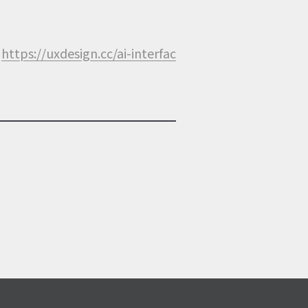
https://uxdesign.cc/ai-interfac
.