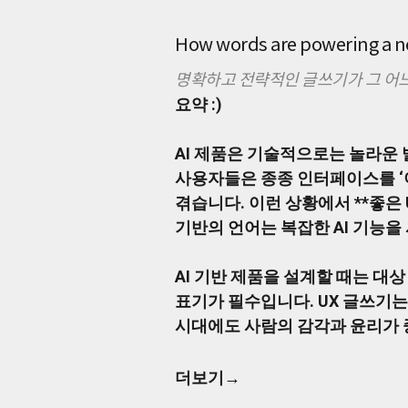
전
히
UX(사
How words are powering a ne
용
자
명확하고 전략적인 글쓰기가 그 어느
경
요약 :)
험)
측
면
AI 제품은 기술적으로는 놀라운 
에
사용자들은 종종 인터페이스를 ‘
서
는
겪습니다. 이런 상황에서 **좋은 
미
기반의 언어는 복잡한 AI 기능을
흡
한
부
AI 기반 제품을 설계할 때는 대상
분
표기가 필수입니다. UX 글쓰기는
이
시대에도 사람의 감각과 윤리가 
많
습
니
더보기→
다.
사