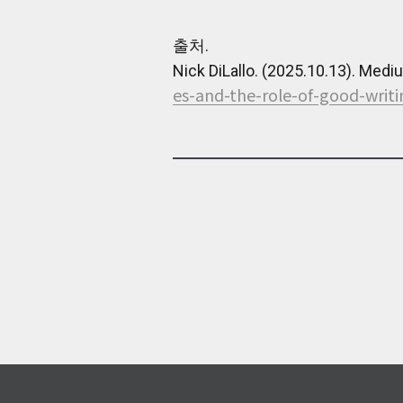
용
자
출처.
들
은
Nick DiLallo. (2025.10.13). Medi
종
es-and-the-role-of-good-writ
종
인
터
페
이
스
를
‘이
해’하
기
보
다
‘해
독’해
야
하
는