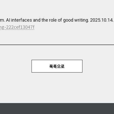
um. AI interfaces and the role of good writing. 2025.10.14
ing-222cef13047f
목록으로