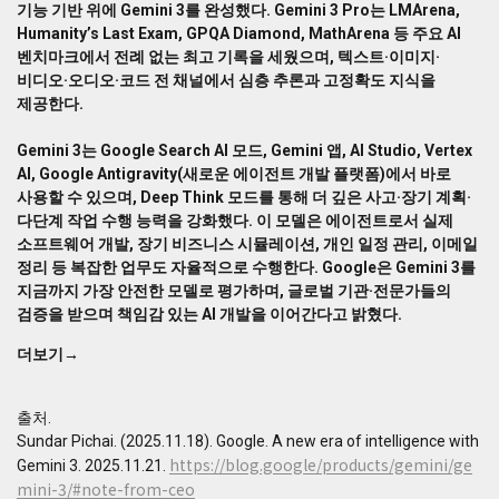
기능 기반 위에 Gemini 3를 완성했다. Gemini 3 Pro는 LMArena,
AI
Humanity’s Last Exam, GPQA Diamond, MathArena 등 주요 AI
Overviews,
벤치마크에서 전례 없는 최고 기록을 세웠으며, 텍스트·이미지·
6
억
비디오·오디오·코드 전 채널에서 심층 추론과 고정확도 지식을
5
제공한다.
천
만
Gemini 3는 Google Search AI 모드, Gemini 앱, AI Studio, Vertex
Gemini
AI, Google Antigravity(새로운 에이전트 개발 플랫폼)에서 바로
앱
사용할 수 있으며, Deep Think 모드를 통해 더 깊은 사고·장기 계획·
사
다단계 작업 수행 능력을 강화했다. 이 모델은 에이전트로서 실제
용
소프트웨어 개발, 장기 비즈니스 시뮬레이션, 개인 일정 관리, 이메일
자
정리 등 복잡한 업무도 자율적으로 수행한다. Google은 Gemini 3를
등
지금까지 가장 안전한 모델로 평가하며, 글로벌 기관·전문가들의
글
검증을 받으며 책임감 있는 AI 개발을 이어간다고 밝혔다.
로
벌
더보기→
확
장
을
출처.
이
Sundar Pichai. (2025.11.18). Google. A new era of intelligence with
루
https://blog.google/products/gemini/ge
Gemini 3. 2025.11.21.
었
mini-3/#note-from-ceo