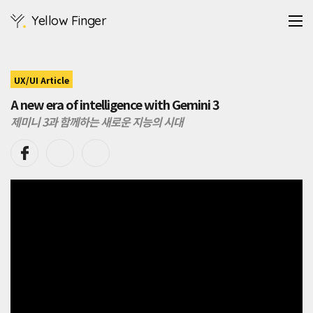
Google
Yellow Finger
과
DeepMind
는
AGI
에
UX/UI Article
한
A new era of intelligence with Gemini 3
발
더
제미니 3과 함께하는 새로운 지능의 시대
가
까
워
진
Gemini
3
를
공
개
했
다.
지
난