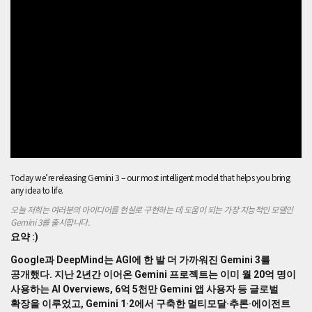
2
년
간
이
어
온
Gemini
프
로
젝
트
는
이
Today we’re releasing Gemini 3 – our most intelligent model that helps you bring
미
any idea to life.
월
20
오늘 저희는 여러분의 아이디어를 현실로 구현하는 데 도움이 되는 가장 지능적인 모델인
Gemini 3를 출시합니다.
억
명
요약 :)
이
Google과 DeepMind는 AGI에 한 발 더 가까워진 Gemini 3를
사
공개했다. 지난 2년간 이어온 Gemini 프로젝트는 이미 월 20억 명이
용
사용하는 AI Overviews, 6억 5천만 Gemini 앱 사용자 등 글로벌
하
확장을 이루었고, Gemini 1·2에서 구축한 멀티모달·추론·에이전트
는