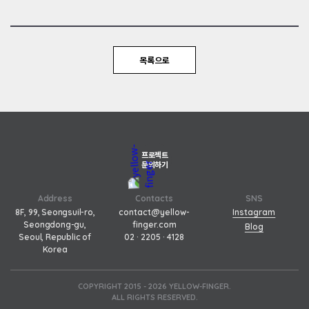
고,
Gemini
1·2
에
서
목록으로
구
축
한
멀
티
모
달
프로젝트
문의하기
·
추
론
Address
Contacts
SNS
·
8F, 99, Seongsuil-ro,
contact@yellow-
Instagram
에
Seongdong-gu,
finger.com
Blog
이
Seoul, Republic of
02 · 2205 · 4128
Korea
전
트
기
COPYRIGHT 2015 - 2026 YELLOW-FINGER.
능
ALL RIGHTS RESERVED.
기