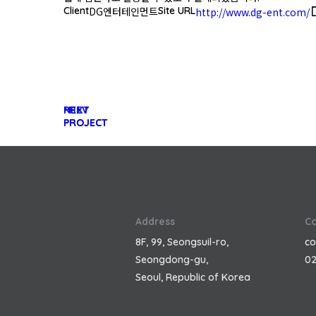
Client
DG엔터테인먼트
Site URL
http://www.dg-ent.com/
PREV
NEXT
PROJECT
PROJECT
Address
Co
8F, 99, Seongsuil-ro,
co
Seongdong-gu,
02
Seoul, Republic of Korea